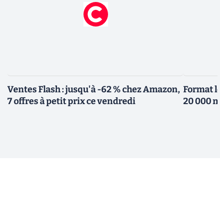
Ventes Flash : jusqu'à -62 % chez Amazon,
Format l
7 offres à petit prix ce vendredi
20 000 m