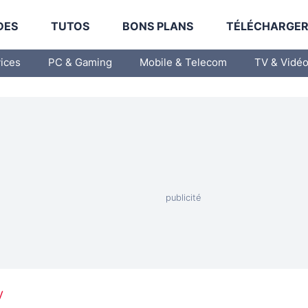
DES
TUTOS
BONS PLANS
TÉLÉCHARGE
vices
PC & Gaming
Mobile & Telecom
TV & Vidé
V