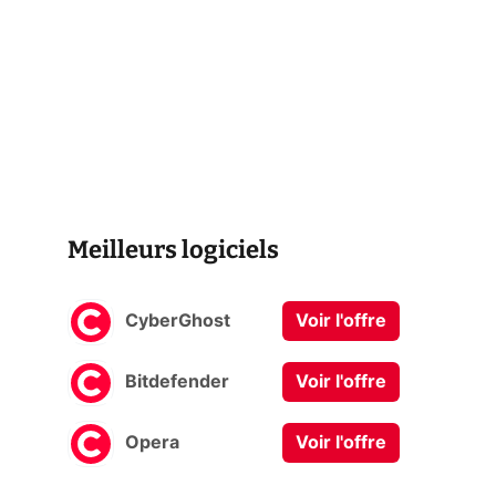
Meilleurs logiciels
CyberGhost
Voir l'offre
Bitdefender
Voir l'offre
Opera
Voir l'offre