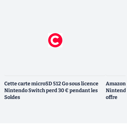
Cette carte microSD 512 Go sous licence
Amazon d
Nintendo Switch perd 30 € pendant les
Nintendo
Soldes
offre