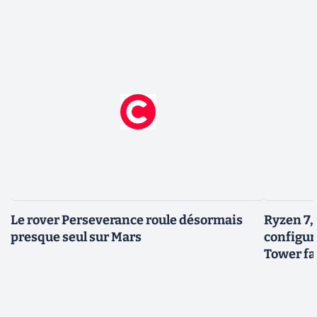
Le rover Perseverance roule désormais
Ryzen 7,
presque seul sur Mars
configur
Tower fai