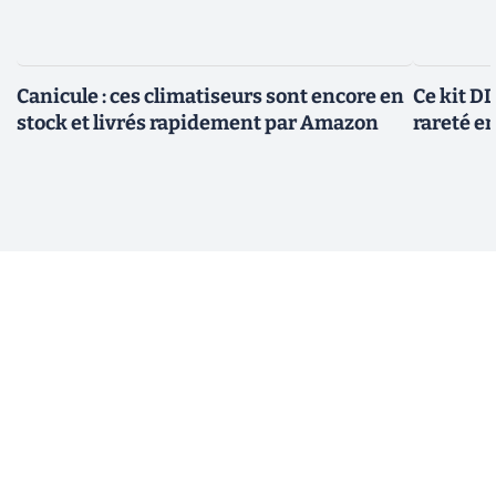
Canicule : ces climatiseurs sont encore en
Ce kit D
stock et livrés rapidement par Amazon
rareté e