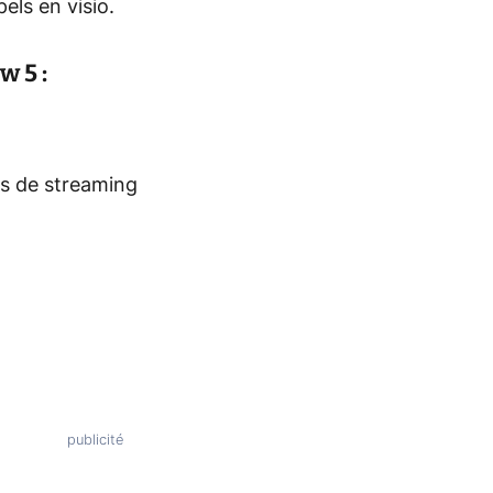
els en visio.
w 5 :
es de streaming