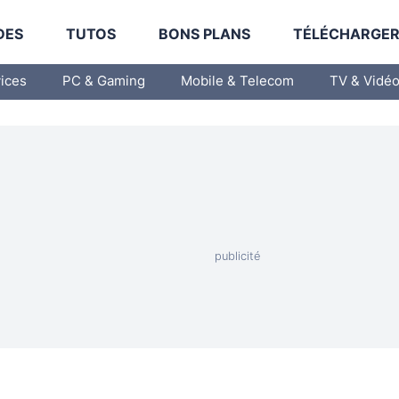
DES
TUTOS
BONS PLANS
TÉLÉCHARGE
vices
PC & Gaming
Mobile & Telecom
TV & Vidé