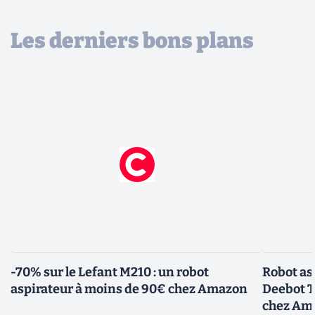
Les derniers bons plans
-70% sur le Lefant M210 : un robot
Robot asp
aspirateur à moins de 90€ chez Amazon
Deebot T
chez Am