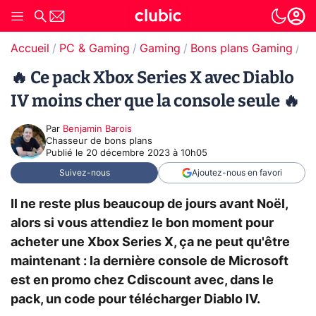
Accueil
PC & Gaming
Gaming
Bons plans Gaming
Bo
🔥 Ce pack Xbox Series X avec Diablo
IV moins cher que la console seule 🔥
Par
Benjamin Barois
Chasseur de bons plans
Publié le
20 décembre 2023 à 10h05
Suivez-nous
Ajoutez-nous en favori
Il ne reste plus beaucoup de jours avant Noël,
alors si vous attendiez le bon moment pour
acheter une Xbox Series X, ça ne peut qu'être
maintenant : la dernière console de Microsoft
est en promo chez Cdiscount avec, dans le
pack, un code pour télécharger Diablo IV.