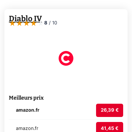
Diablo IV
8
/
10
Meilleurs prix
amazon.fr
26,39 €
amazon.fr
41,45 €