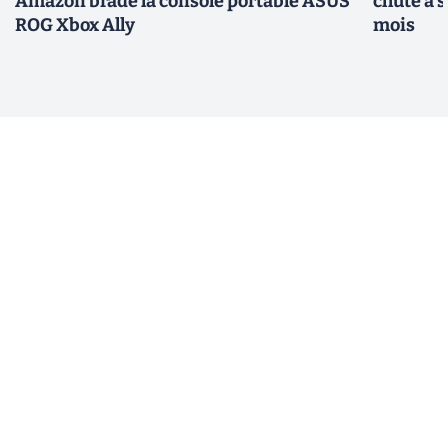
Amazon brade la console portable ASUS
chute à 
ROG Xbox Ally
mois