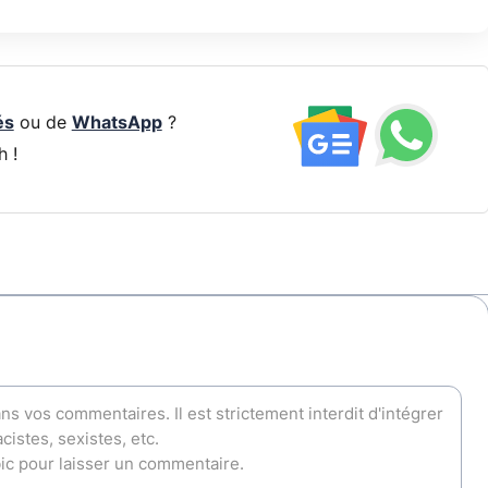
és
ou de
WhatsApp
?
h !