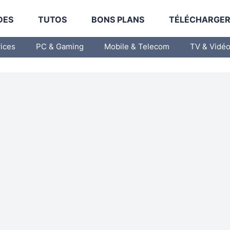
DES
TUTOS
BONS PLANS
TÉLÉCHARGE
vices
PC & Gaming
Mobile & Telecom
TV & Vidé