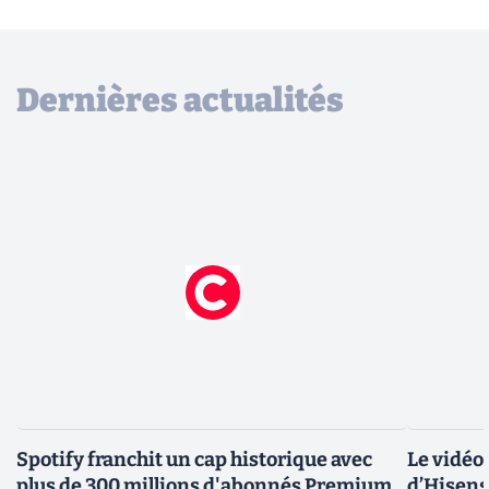
Dernières actualités
Spotify franchit un cap historique avec
Le vidéo
plus de 300 millions d'abonnés Premium
d’Hisens