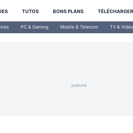
DES
TUTOS
BONS PLANS
TÉLÉCHARGE
vices
PC & Gaming
Mobile & Telecom
TV & Vidé