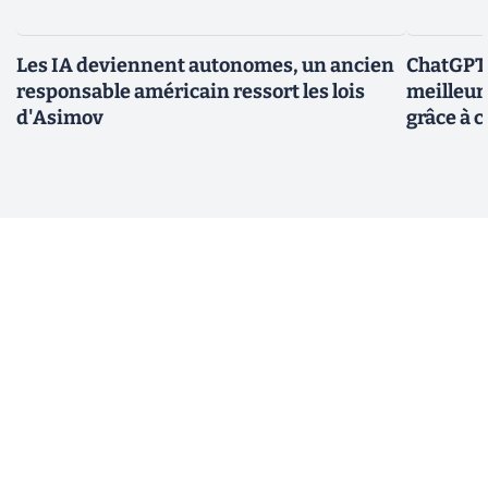
Les IA deviennent autonomes, un ancien
ChatGPT-
responsable américain ressort les lois
meilleur
d'Asimov
grâce à c