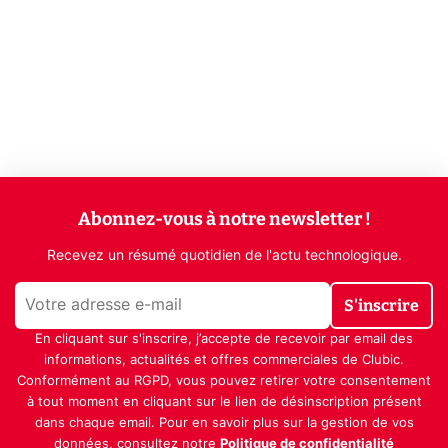
Abonnez-vous à notre newsletter !
Recevez un résumé quotidien de l'actu technologique.
S'inscrire
En cliquant sur s'inscrire, j’accepte de recevoir par email des
informations, actualités et offres commerciales de Clubic.
Conformément au RGPD, vous pouvez retirer votre consentement
à tout moment en cliquant sur le lien de désinscription présent
dans chaque email. Pour en savoir plus sur la gestion de vos
données, consultez notre
Politique de confidentialité