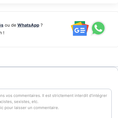
és
ou de
WhatsApp
?
h !