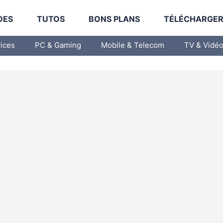
DES
TUTOS
BONS PLANS
TÉLÉCHARGE
vices
PC & Gaming
Mobile & Telecom
TV & Vidé