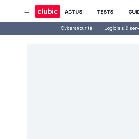
ACTUS
TESTS
GUI
Cybersécurité
Logiciels & ser