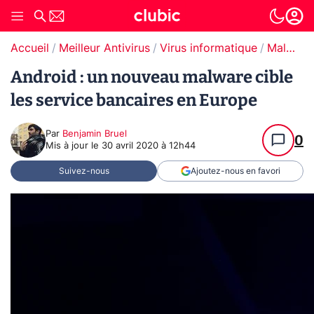
Accueil
Meilleur Antivirus
Virus informatique
Malware / Ransomware
Android : un nouveau malware cible
les service bancaires en Europe
Par
Benjamin Bruel
0
Mis à jour le
30 avril 2020 à 12h44
Suivez-nous
Ajoutez-nous en favori