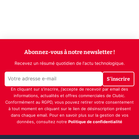
Abonnez-vous à notre newsletter !
Recevez un résumé quotidien de l'actu technologique.
S'inscrire
En cliquant sur s'inscrire, j’accepte de recevoir par email des
informations, actualités et offres commerciales de Clubic.
Conformément au RGPD, vous pouvez retirer votre consentement
à tout moment en cliquant sur le lien de désinscription présent
dans chaque email. Pour en savoir plus sur la gestion de vos
données, consultez notre
Politique de confidentialité