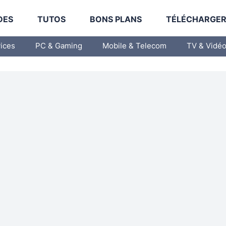
DES
TUTOS
BONS PLANS
TÉLÉCHARGE
vices
PC & Gaming
Mobile & Telecom
TV & Vidé