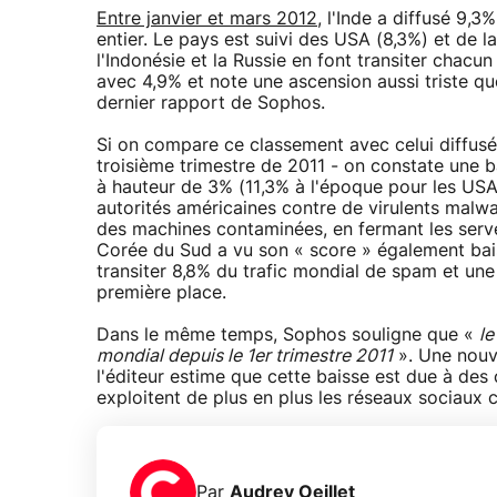
Entre janvier et mars 2012
, l'Inde a diffusé 9,
entier. Le pays est suivi des USA (8,3%) et de l
l'Indonésie et la Russie en font transiter chacu
avec 4,9% et note une ascension aussi triste qu
dernier rapport de Sophos.
Si on compare ce classement avec celui diffusé
troisième trimestre de 2011 - on constate une 
à hauteur de 3% (11,3% à l'époque pour les USA)
autorités américaines contre de virulents malwar
des machines contaminées, en fermant les serve
Corée du Sud a vu son « score » également baiss
transiter 8,8% du trafic mondial de spam et une 
première place.
Dans le même temps, Sophos souligne que «
le
mondial depuis le 1er trimestre 2011
». Une nouve
l'éditeur estime que cette baisse est due à des
exploitent de plus en plus les réseaux sociaux
Par
Audrey Oeillet