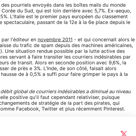
3% des pourriels envoyés dans les boîtes mails du monde
a Corée du Sud, qui est loin derrière avec 5,7%. Ex-aequo,
n 5%. L'Italie est le premier pays européen du classement
e spectaculaire, passant de la 12e à la 6e place depuis le
 par l'éditeur en
novembre 2011
- et qui concernait alors le
baisse du trafic de spam depuis des machines américaines,
. Une situation rendue possible par la lutte active des
es servant à faire transiter les courriers indésirables par
urs de transit. Alors en seconde position avec 9,6%, la
er de près e 3%. L'Inde, de son côté, faisait alors
hausse de à 0,5% a suffi pour faire grimper le pays à la
 débit global de courriers indésirables a diminué au niveau
lle positive qu'il faut cependant relativiser, puisque
 changements de stratégie de la part des pirates, qui
 comme Facebook, Twitter et plus récemment Pinterest.