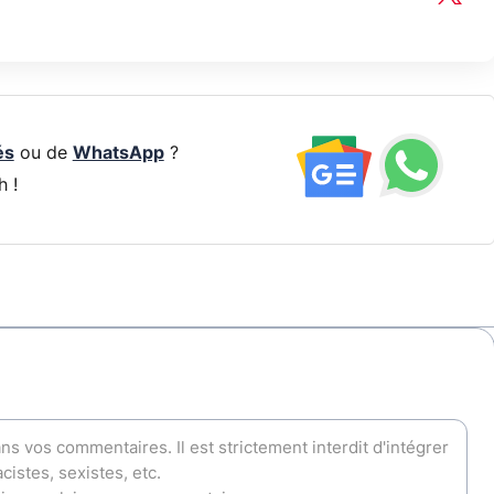
és
ou de
WhatsApp
?
h !