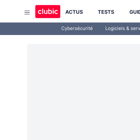
ACTUS
TESTS
GUI
Cybersécurité
Logiciels & ser