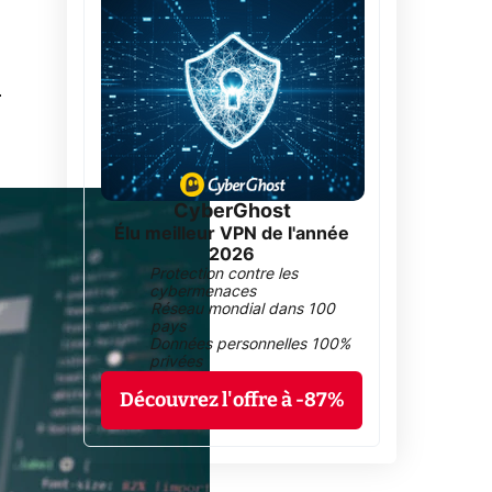
0
CyberGhost
Élu meilleur VPN de l'année
2026
Protection contre les
cybermenaces
Réseau mondial dans 100
pays
Données personnelles 100%
privées
Découvrez l'offre à -87%