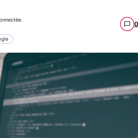
connectée
.
gle