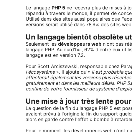
Le langage
PHP 5
ne recevra plus de mises à jou
répandu à travers le monde, il permet de con
Utilisé dans des sites aussi populaires que Fac
versions serait utilisé dans 78,9% des sites web
Un langage bientôt obsolète u
Seulement les
développeurs web
n'ont pas réé
langage PHP. Aujourd'hui, 62% d'entre eux util
langage est en version 7.2.
Pour Scott Arciszewski, responsable chez Paragon
l'écosystème
». Il ajoute qu'«
il est probable qu
affecterait également les versions plus récentes
gratuitement et dans les meilleurs délais. PHP 5
continu de votre fournisseur de système d'explo
Une mise à jour très lente pou
La question de la fin du langage PHP 5 est pos
avaient prévu à l'origine la fin du support que
alors en garde contre l'effet « bombe à retardem
Pour le moment, les développeurs web n'ont pas 