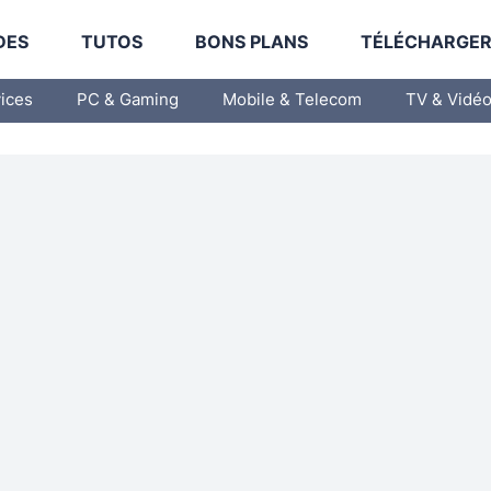
DES
TUTOS
BONS PLANS
TÉLÉCHARGE
vices
PC & Gaming
Mobile & Telecom
TV & Vidé