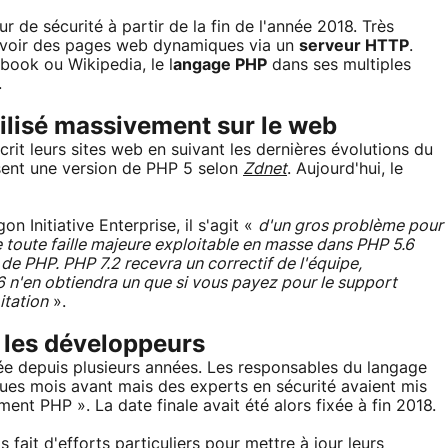
r de sécurité à partir de la fin de l'année 2018. Très
cevoir des pages web dynamiques via un
serveur HTTP
.
ebook ou Wikipedia, le l
angage PHP
dans ses multiples
.
tilisé massivement sur le web
crit leurs sites web en suivant les dernières évolutions du
isent une version de PHP 5 selon
Zdnet
. Aujourd'hui, le
 Initiative Enterprise, il s'agit «
d'un gros problème pour
e toute faille majeure exploitable en masse dans PHP 5.6
 de PHP. PHP 7.2 recevra un correctif de l'équipe,
.6 n'en obtiendra un que si vous payez pour le support
itation
».
r les développeurs
ée depuis plusieurs années. Les responsables du langage
lques mois avant mais des experts en sécurité avaient mis
ent PHP ». La date finale avait été alors fixée à fin 2018.
fait d'efforts particuliers pour mettre à jour leurs