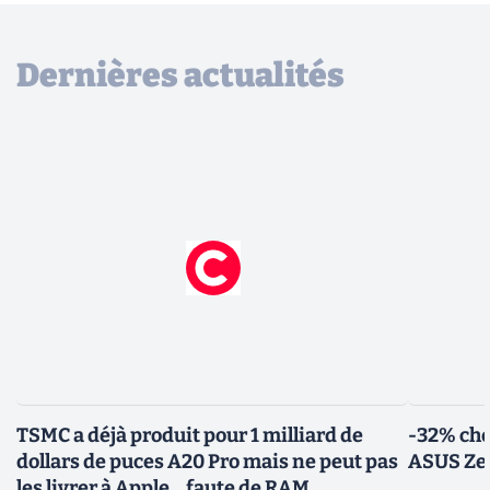
Dernières actualités
TSMC a déjà produit pour 1 milliard de
-32% che
dollars de puces A20 Pro mais ne peut pas
ASUS Zen
les livrer à Apple... faute de RAM