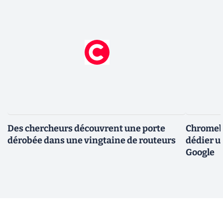
Des chercheurs découvrent une porte
Chromebo
dérobée dans une vingtaine de routeurs
dédier u
Google