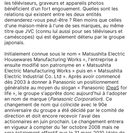
les téléviseurs, graveurs et appareils photos
bénéficient d'un fort engouement. Quelles sont les
relations qui existent entre les deux entités
demanderez-vous peut-être ? Rien moins que celles
d'une maison-mère à l'une de ses marques, au même
titre que JVC (connu lui aussi pour ses téléviseurs et
caméscopes) qui est également détenu par le groupe
japonais.
Initialement connue sous le nom « Matsushita Electric
Housewares Manufacturing Works », l'entreprise a
ensuite modifié son patronyme en « Matsushita
Electric Manufacturing Works » puis en « Matsushita
Electric Industrial Co. Ltd ». Après avoir commencé
dès 2003 à donner à Panasonic un positionnement
généraliste au moyen du slogan « Panasonic
iDeaS
for
life », le groupe s'apprête donc aujourd'hui à l'adopter
en nom de marque (
Panasonic Corporation
). Ce
changement de nom qui coïncide avec le 90e
anniversaire du groupe a été décidé par le comité de
direction et doit encore recevoir l'aval des
actionnaires en juin prochain. Le changement entrera
en vigueur à compter du 1er octobre 2008 mais ne
sera totalement effectif que le 31 mars 2010 (date de