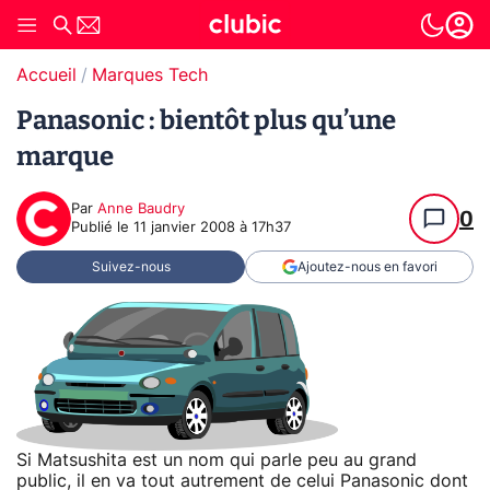
Accueil
Marques Tech
Panasonic : bientôt plus qu’une
marque
Par
Anne Baudry
0
Publié le
11 janvier 2008 à 17h37
Suivez-nous
Ajoutez-nous en favori
Si Matsushita est un nom qui parle peu au grand
public, il en va tout autrement de celui Panasonic dont