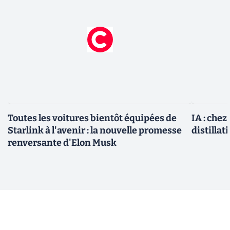
Toutes les voitures bientôt équipées de
IA : chez
Starlink à l'avenir : la nouvelle promesse
distillat
renversante d'Elon Musk