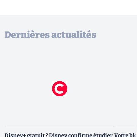
Dernières actualités
Disney+ gratuit ? Disney confirme étudier
Votre bl