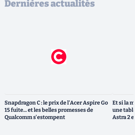
Dernières actualités
Snapdragon C : le prix de l'Acer Aspire Go
Et si la 
15 fuite... et les belles promesses de
une tabl
Qualcomm s'estompent
Astra 2 e