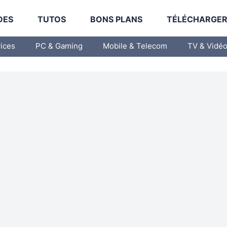
DES
TUTOS
BONS PLANS
TÉLÉCHARGE
vices
PC & Gaming
Mobile & Telecom
TV & Vidé