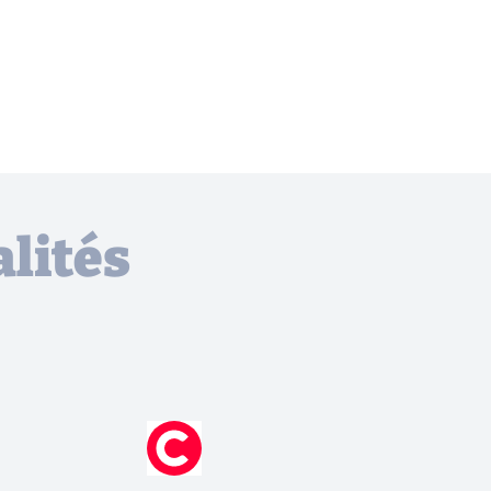
lités