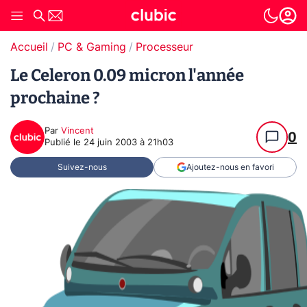
Accueil
PC & Gaming
Processeur
Le Celeron 0.09 micron l'année
prochaine ?
Par
Vincent
0
Publié le
24 juin 2003 à 21h03
Suivez-nous
Ajoutez-nous en favori