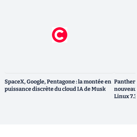
SpaceX, Google, Pentagone : la montée en
Panther L
puissance discrète du cloud IA de Musk
nouveau
Linux 7.