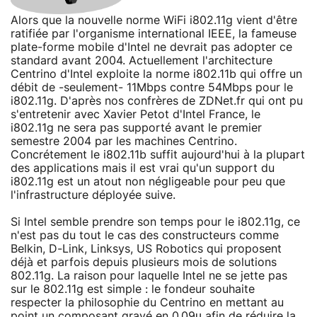
Alors que la nouvelle norme WiFi i802.11g vient d'être
ratifiée par l'organisme international IEEE, la fameuse
plate-forme mobile d'Intel ne devrait pas adopter ce
standard avant 2004. Actuellement l'architecture
Centrino d'Intel exploite la norme i802.11b qui offre un
débit de -seulement- 11Mbps contre 54Mbps pour le
i802.11g. D'après nos confrères de ZDNet.fr qui ont pu
s'entretenir avec Xavier Petot d'Intel France, le
i802.11g ne sera pas supporté avant le premier
semestre 2004 par les machines Centrino.
Concrétement le i802.11b suffit aujourd'hui à la plupart
des applications mais il est vrai qu'un support du
i802.11g est un atout non négligeable pour peu que
l'infrastructure déployée suive.
Si Intel semble prendre son temps pour le i802.11g, ce
n'est pas du tout le cas des constructeurs comme
Belkin, D-Link, Linksys, US Robotics qui proposent
déjà et parfois depuis plusieurs mois de solutions
802.11g. La raison pour laquelle Intel ne se jette pas
sur le 802.11g est simple : le fondeur souhaite
respecter la philosophie du Centrino en mettant au
point un composant gravé en 0,09µ afin de réduire la