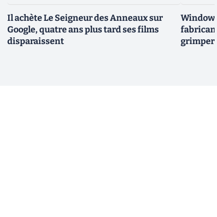
Il achète Le Seigneur des Anneaux sur
Windows 
Google, quatre ans plus tard ses films
fabricant
disparaissent
grimper