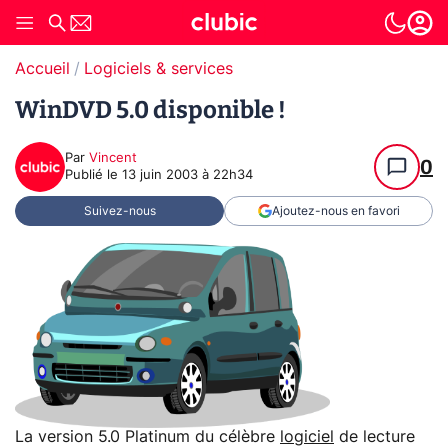
Accueil
Logiciels & services
WinDVD 5.0 disponible !
Par
Vincent
0
Publié le
13 juin 2003 à 22h34
Suivez-nous
Ajoutez-nous en favori
La version 5.0 Platinum du célèbre
logiciel
de lecture