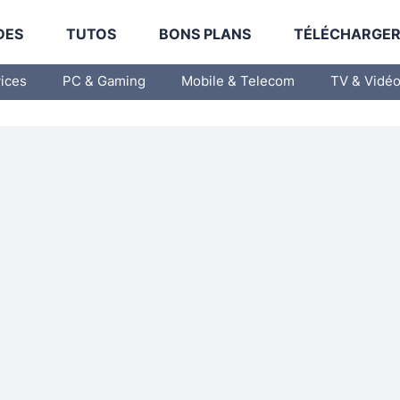
DES
TUTOS
BONS PLANS
TÉLÉCHARGE
vices
PC & Gaming
Mobile & Telecom
TV & Vidé