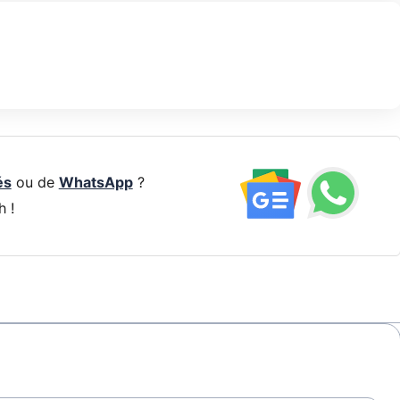
és
ou de
WhatsApp
?
h !