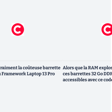
vraiment la coûteuse barrette
Alors que la RAM explos
Framework Laptop 13 Pro
ces barrettes 32 Go DD
accessibles avec ce co