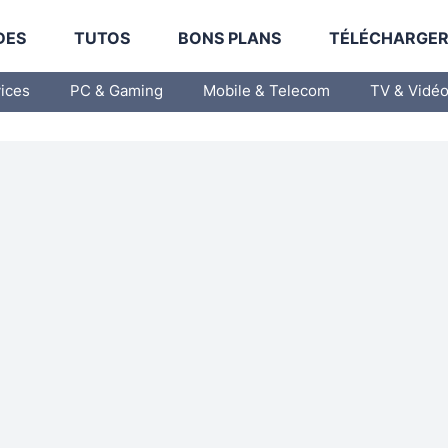
DES
TUTOS
BONS PLANS
TÉLÉCHARGE
vices
PC & Gaming
Mobile & Telecom
TV & Vidé