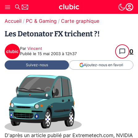
Accueil
PC & Gaming
Carte graphique
Les Detonator FX trichent ?!
Par
Vincent
0
Publié le
15 mai 2003 à 12h37
Suivez-nous
Ajoutez-nous en favori
D'après un article publié par Extremetech.com, NVIDIA