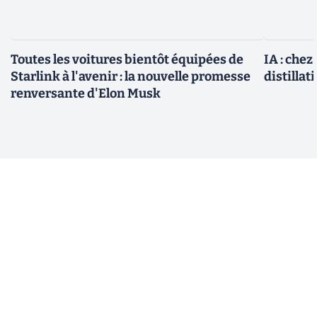
Toutes les voitures bientôt équipées de
IA : chez
Starlink à l'avenir : la nouvelle promesse
distillat
renversante d'Elon Musk