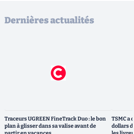
Dernières actualités
Traceurs UGREEN FineTrack Duo : le bon
TSMC a d
plan à glisser dans sa valise avant de
dollars 
partir en vacances
les livre