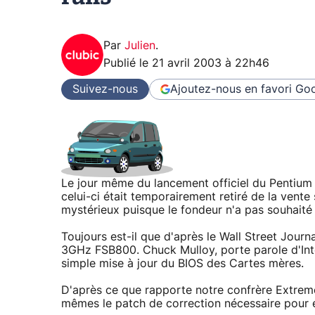
Par
Julien
.
Publié le
21 avril 2003 à 22h46
Suivez-nous
Ajoutez-nous en favori
Goo
Le jour même du lancement officiel du Pentiu
celui-ci était temporairement retiré de la vente
mystérieux puisque le fondeur n'a pas souhaité 
Toujours est-il que d'après le Wall Street Journa
3GHz FSB800. Chuck Mulloy, porte parole d'Inte
simple mise à jour du BIOS des Cartes mères.
D'après ce que rapporte notre confrère Extreme
mêmes le patch de correction nécessaire pour év