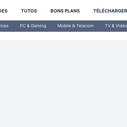
DES
TUTOS
BONS PLANS
TÉLÉCHARGE
vices
PC & Gaming
Mobile & Telecom
TV & Vidé