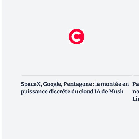
SpaceX, Google, Pentagone : la montée en
Pa
puissance discrète du cloud IA de Musk
no
Li