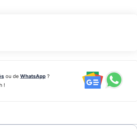
és
ou de
WhatsApp
?
h !