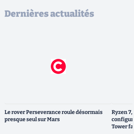
Dernières actualités
Le rover Perseverance roule désormais
Ryzen 7,
presque seul sur Mars
configur
Tower fai