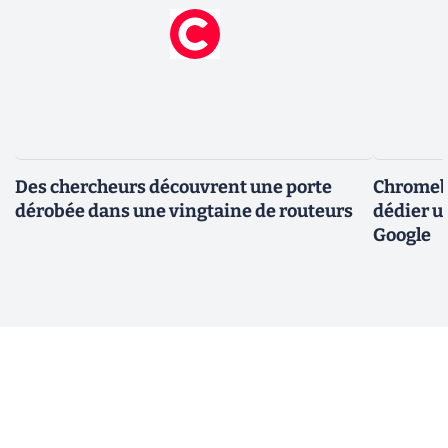
Des chercheurs découvrent une porte
Chromebo
dérobée dans une vingtaine de routeurs
dédier u
Google