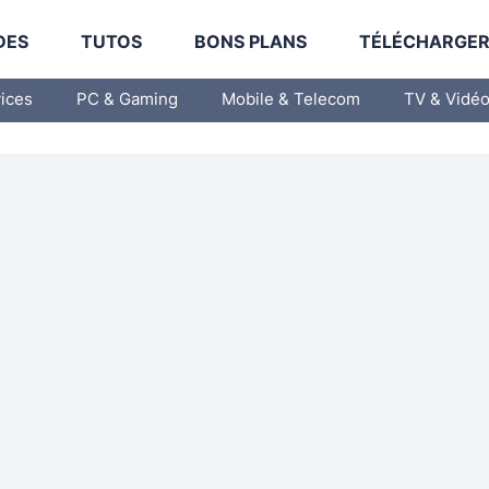
DES
TUTOS
BONS PLANS
TÉLÉCHARGE
vices
PC & Gaming
Mobile & Telecom
TV & Vidé