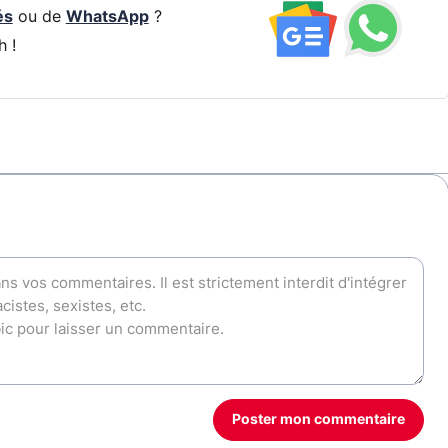
és
ou de
WhatsApp
?
h !
Poster mon commentaire