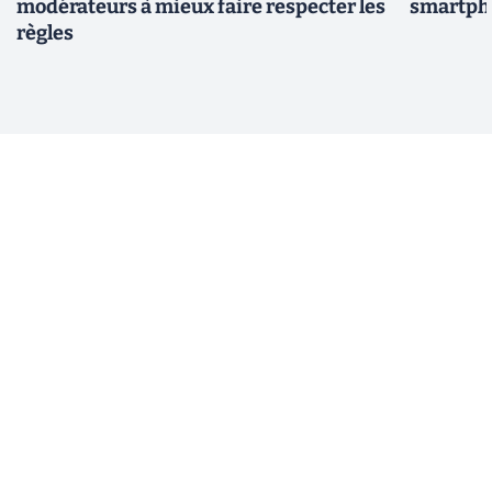
modérateurs à mieux faire respecter les
smartpho
règles