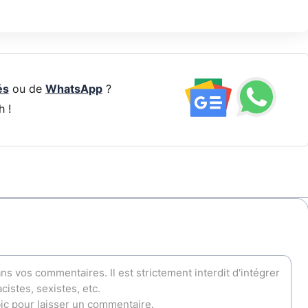
és
ou de
WhatsApp
?
h !