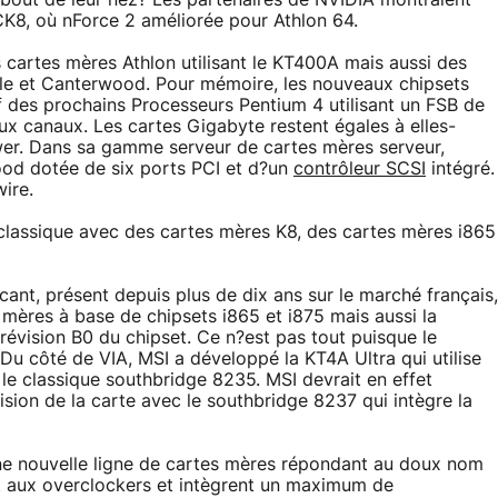
 bout de leur nez? Les partenaires de NVIDIA montraient
CK8, où nForce 2 améliorée pour Athlon 64.
s cartes mères Athlon utilisant le KT400A mais aussi des
dale et Canterwood. Pour mémoire, les nouveaux chipsets
tif des prochains Processeurs Pentium 4 utilisant un FSB de
 canaux. Les cartes Gigabyte restent égales à elles-
er. Dans sa gamme serveur de cartes mères serveur,
od dotée de six ports PCI et d?un
contrôleur SCSI
intégré.
ire.
classique avec des cartes mères K8, des cartes mères i865
ant, présent depuis plus de dix ans sur le marché français,
mères à base de chipsets i865 et i875 mais aussi la
 révision B0 du chipset. Ce n?est pas tout puisque le
Du côté de VIA, MSI a développé la KT4A Ultra qui utilise
e classique southbridge 8235. MSI devrait en effet
sion de la carte avec le southbridge 8237 qui intègre la
ne nouvelle ligne de cartes mères répondant au doux nom
nt aux overclockers et intègrent un maximum de