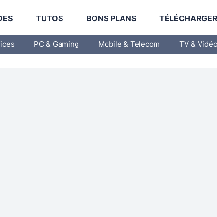
DES
TUTOS
BONS PLANS
TÉLÉCHARGE
vices
PC & Gaming
Mobile & Telecom
TV & Vidé