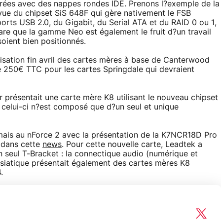
vrées avec des nappes rondes IDE. Prenons l?exemple de la
vue du chipset SiS 648F qui gère nativement le FSB
orts USB 2.0, du Gigabit, du Serial ATA et du RAID 0 ou 1,
are que la gamme Neo est également le fruit d?un travail
soient bien positionnés.
isation fin avril des cartes mères à base de Canterwood
e 250€ TTC pour les cartes Springdale qui devraient
r présentait une carte mère K8 utilisant le nouveau chipset
 celui-ci n?est composé que d?un seul et unique
mais au nForce 2 avec la présentation de la K7NCR18D Pro
 dans cette
news
. Pour cette nouvelle carte, Leadtek a
 seul T-Bracket : la connectique audio (numérique et
 asiatique présentait également des cartes mères K8
.