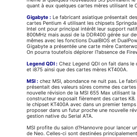
même si quelques nouveautés SiS pointaient le
quant à eux quelques cartes mères utilisant le 
Gigabyte :
Le fabricant asiatique présentait de
cartes Pentium 4 utilisant les chipsets Spring
Intel ont pour principal intérêt leur support na
800MHz mais aussi de la DDR400 gérée sur deux
mêmes avec les fonctions DualBIOS et DualPow
Gigabyte a présentée une carte mère Canterwo
On pourra toutefois déplorer l?absence de Firew
Legend QDI :
Chez Legend QDI on fait dans le 
et i875 ainsi que des cartes mères KT400A.
MSI :
chez MSI, abondance ne nuit pas. Le fabric
présentait des valeurs sûres comme des cartes 
nouvelle révision de la MSI 655 Max utilisant la
constructeur exposait fièrement des cartes K8. 
le chipset KT400A avec dans un premier temps l
proposer dans un futur proche une nouvelle révi
gestion native du Serial ATA.
MSI profite du salon d?Hannovre pour lancer u
de Neo. Celles-ci sont destinées principaleme