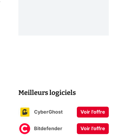
r
Meilleurs logiciels
CyberGhost
Voir l'offre
Bitdefender
Voir l'offre