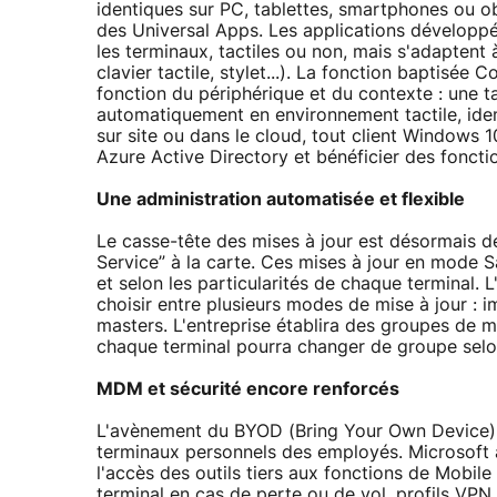
identiques sur PC, tablettes, smartphones ou o
des Universal Apps. Les applications développ
les terminaux, tactiles ou non, mais s'adaptent à
clavier tactile, stylet...). La fonction baptisée
fonction du périphérique et du contexte : une 
automatiquement en environnement tactile, idem
sur site ou dans le cloud, tout client Windows 
Azure Active Directory et bénéficier des foncti
Une administration automatisée et flexible
Le casse-tête des mises à jour est désormais d
Service” à la carte. Ces mises à jour en mode S
et selon les particularités de chaque terminal. L
choisir entre plusieurs modes de mise à jour :
masters. L'entreprise établira des groupes de m
chaque terminal pourra changer de groupe selon
MDM et sécurité encore renforcés
L'avènement du BYOD (Bring Your Own Device) g
terminaux personnels des employés. Microsoft a
l'accès des outils tiers aux fonctions de Mobil
terminal en cas de perte ou de vol, profils VPN,