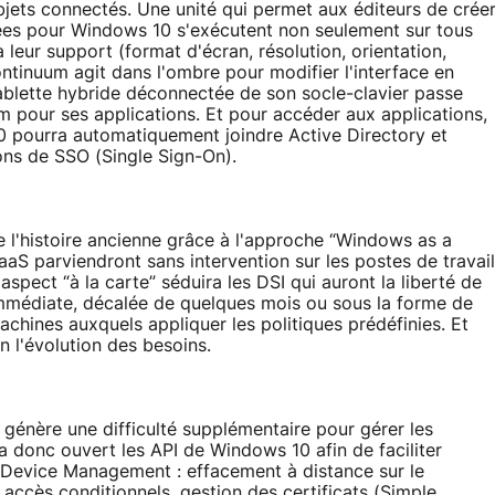
bjets connectés. Une unité qui permet aux éditeurs de crée
ées pour Windows 10 s'exécutent non seulement sur tous
 leur support (format d'écran, résolution, orientation,
 Continuum agit dans l'ombre pour modifier l'interface en
tablette hybride déconnectée de son socle-clavier passe
 pour ses applications. Et pour accéder aux applications,
10 pourra automatiquement joindre Active Directory et
ons de SSO (Single Sign-On).
e l'histoire ancienne grâce à l'approche “Windows as a
aaS parviendront sans intervention sur les postes de travail
'aspect “à la carte” séduira les DSI qui auront la liberté de
 immédiate, décalée de quelques mois ou sous la forme de
achines auxquels appliquer les politiques prédéfinies. Et
 l'évolution des besoins.
énère une difficulté supplémentaire pour gérer les
 donc ouvert les API de Windows 10 afin de faciliter
e Device Management : effacement à distance sur le
 accès conditionnels, gestion des certificats (Simple