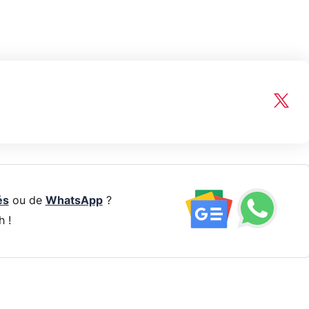
és
ou de
WhatsApp
?
h !