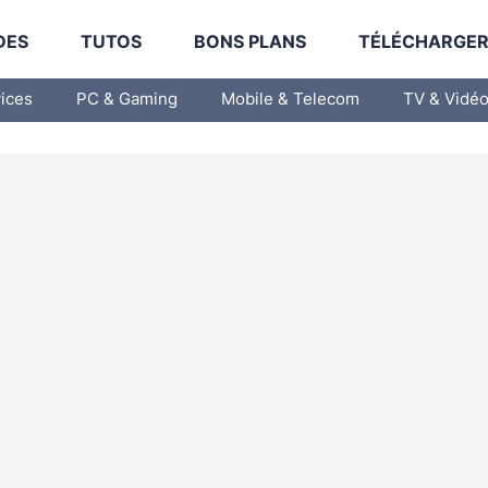
DES
TUTOS
BONS PLANS
TÉLÉCHARGE
vices
PC & Gaming
Mobile & Telecom
TV & Vidé