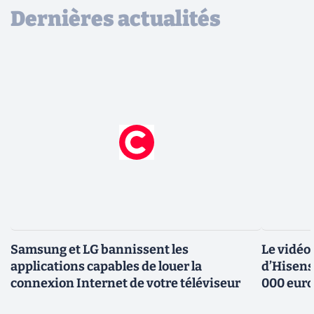
Dernières actualités
Samsung et LG bannissent les
Le vidéo
applications capables de louer la
d’Hisens
connexion Internet de votre téléviseur
000 eur