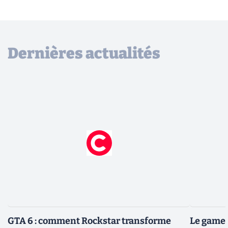
Dernières actualités
GTA 6 : comment Rockstar transforme
Le gamep