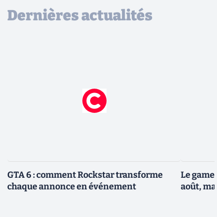
Dernières actualités
GTA 6 : comment Rockstar transforme
Le gamep
chaque annonce en événement
août, ma