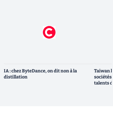
IA : chez ByteDance, on dit non à la
Taiwan l
distillation
sociétés
talents d