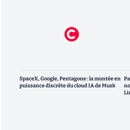
SpaceX, Google, Pentagone : la montée en
Pa
puissance discrète du cloud IA de Musk
no
Li