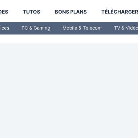
DES
TUTOS
BONS PLANS
TÉLÉCHARGE
vices
PC & Gaming
Mobile & Telecom
TV & Vidé