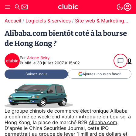
Accueil
Logiciels & services
Site web & Marketing Digital
Alibaba.com bientôt coté à la bourse
de Hong Kong ?
Par
Ariane Beky
0
Publié le
30 juillet 2007 à 15h02
Suivez-nous
Ajoutez-nous en favori
Le groupe chinois de commerce électronique Alibaba
a confirmé ce week-end vouloir introduire en bourse, à
Hong Kong, la place de marché B2B
Alibaba.com
.
D'après le China Securities Journal, cette IPO
permettrait au groupe de lever 1 milliard de dollars et