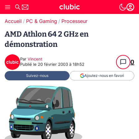
Accueil
PC & Gaming
Processeur
AMD Athlon 64 2 GHz en
démonstration
Par
Vincent
0
Publié le
20 février 2003 à 18h52
Suivez-nous
Ajoutez-nous en favori