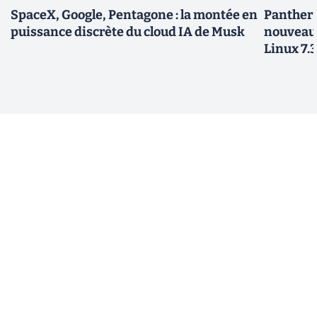
SpaceX, Google, Pentagone : la montée en
Panther L
puissance discrète du cloud IA de Musk
nouveau
Linux 7.