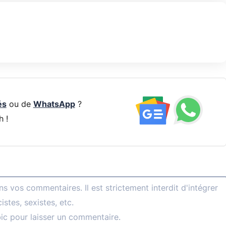
és
ou de
WhatsApp
?
h !