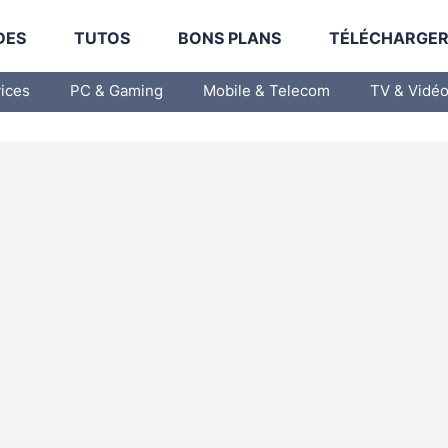
DES
TUTOS
BONS PLANS
TÉLÉCHARGE
vices
PC & Gaming
Mobile & Telecom
TV & Vidé