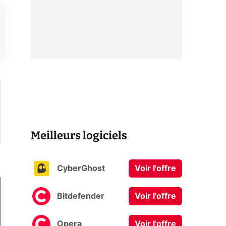
Meilleurs logiciels
CyberGhost
Voir l'offre
Bitdefender
Voir l'offre
Opera
Voir l'offre