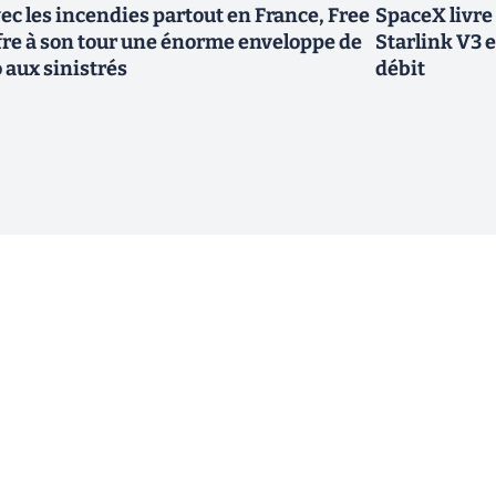
ec les incendies partout en France, Free
SpaceX livre
fre à son tour une énorme enveloppe de
Starlink V3 e
 aux sinistrés
débit
ewsletter !
En cliquant sur s'inscrire, j’accepte
offres commerciales de Clubic. Co