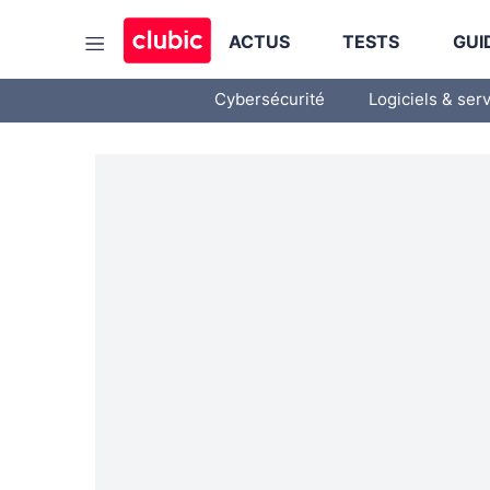
ACTUS
TESTS
GUI
Cybersécurité
Logiciels & ser