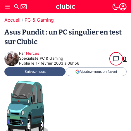
Accueil
PC & Gaming
Asus Pundit : un PC singulier en test
sur Clubic
Par
Nerces
0
Spécialiste PC & Gaming
Publié le
17 février 2003 à 06h56
Suivez-nous
Ajoutez-nous en favori