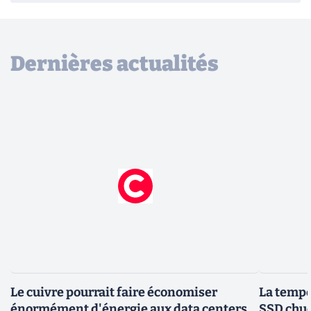
Dernières actualités
Le cuivre pourrait faire économiser
La tempér
énormément d'énergie aux data centers,
SSD chuc