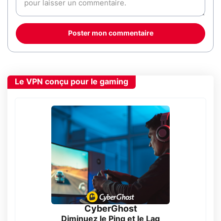
Poster mon commentaire
Le VPN conçu pour le gaming
CyberGhost
Diminuez le Ping et le Lag