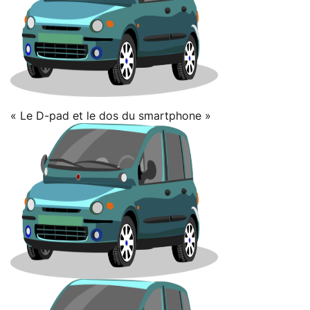
« Le D-pad et le dos du smartphone »