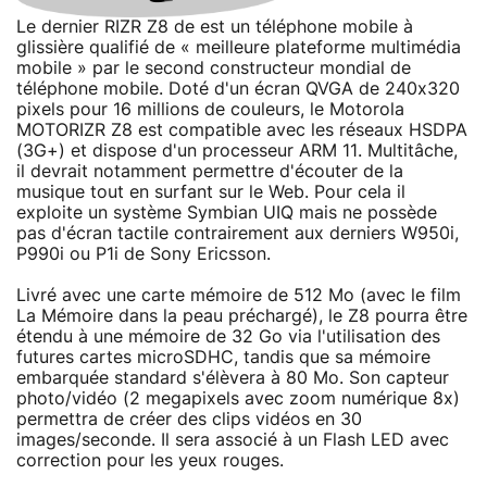
Le dernier RIZR Z8 de est un téléphone mobile à
glissière qualifié de « meilleure plateforme multimédia
mobile » par le second constructeur mondial de
téléphone mobile. Doté d'un écran QVGA de 240x320
pixels pour 16 millions de couleurs, le Motorola
MOTORIZR Z8 est compatible avec les réseaux HSDPA
(3G+) et dispose d'un processeur ARM 11. Multitâche,
il devrait notamment permettre d'écouter de la
musique tout en surfant sur le Web. Pour cela il
exploite un système Symbian UIQ mais ne possède
pas d'écran tactile contrairement aux derniers W950i,
P990i ou P1i de Sony Ericsson.
Livré avec une carte mémoire de 512 Mo (avec le film
La Mémoire dans la peau préchargé), le Z8 pourra être
étendu à une mémoire de 32 Go via l'utilisation des
futures cartes microSDHC, tandis que sa mémoire
embarquée standard s'élèvera à 80 Mo. Son capteur
photo/vidéo (2 megapixels avec zoom numérique 8x)
permettra de créer des clips vidéos en 30
images/seconde. Il sera associé à un Flash LED avec
correction pour les yeux rouges.