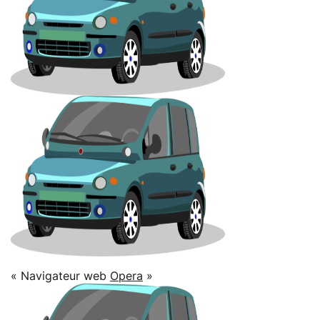
« Navigateur web
Opera
»