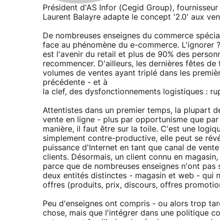
Président d'AS Infor (Cegid Group), fournisseur
Laurent Balayre adapte le concept '2.0' aux ven
De nombreuses enseignes du commerce spéciali
face au phénomène du e-commerce. L'ignorer ? I
est l'avenir du retail et plus de 90% des person
recommencer. D'ailleurs, les dernières fêtes de 
volumes de ventes ayant triplé dans les premi
précédente - et à
la clef, des dysfonctionnements logistiques : rup
Attentistes dans un premier temps, la plupart 
vente en ligne - plus par opportunisme que par 
manière, il faut être sur la toile. C'est une log
simplement contre-productive, elle peut se rév
puissance d'Internet en tant que canal de vente
clients. Désormais, un client connu en magasin, 
parce que de nombreuses enseignes n'ont pas su
deux entités distinctes - magasin et web - qui
offres (produits, prix, discours, offres promoti
Peu d'enseignes ont compris - ou alors trop tar
chose, mais que l'intégrer dans une politique co