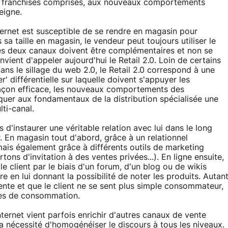
n, franchises comprises, aux nouveaux comportements
eigne.
Internet est susceptible de se rendre en magasin pour
s sa taille en magasin, le vendeur peut toujours utiliser le
 les deux canaux doivent être complémentaires et non se
vient d'appeler aujourd'hui le Retail 2.0. Loin de certains
s le sillage du web 2.0, le Retail 2.0 correspond à une
' différentielle sur laquelle doivent s'appuyer les
 façon efficace, les nouveaux comportements des
quer aux fondamentaux de la distribution spécialisée une
ti-canal.
s d'instaurer une véritable relation avec lui dans le long
r. En magasin tout d'abord, grâce à un relationnel
mais également grâce à différents outils de marketing
tons d'invitation à des ventes privées...). En ligne ensuite,
 client par le biais d'un forum, d'un blog ou de wikis
en lui donnant la possibilité de noter les produits. Autan
vente et que le client ne se sent plus simple consommateur,
des de consommation.
ernet vient parfois enrichir d'autres canaux de vente
 la nécessité d'homogénéiser le discours à tous les niveaux.