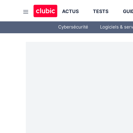
ACTUS
TESTS
GUI
Cybersécurité
Logiciels & ser