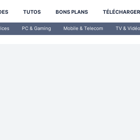
DES
TUTOS
BONS PLANS
TÉLÉCHARGE
vices
PC & Gaming
Mobile & Telecom
TV & Vidé