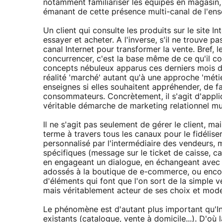
notamment familiariser les équipes en magasi
émanant de cette présence multi-canal de l'ens
Un client qui consulte les produits sur le site 
essayer et acheter. A l'inverse, s'il ne trouve pa
canal Internet pour transformer la vente. Bref,
concurrencer, c'est la base même de ce qu'il con
concepts nébuleux apparus ces derniers mois dan
réalité 'marché' autant qu'à une approche 'métier
enseignes si elles souhaitent appréhender, de
consommateurs. Concrètement, il s'agit d'appli
véritable démarche de marketing relationnel mul
Il ne s'agit pas seulement de gérer le client, mai
terme à travers tous les canaux pour le fidélise
personnalisé par l'intermédiaire des vendeurs, 
spécifiques (message sur le ticket de caisse, car
en engageant un dialogue, en échangeant avec le
adossés à la boutique de e-commerce, ou encore 
d'éléments qui font que l'on sort de la simple 
mais véritablement acteur de ses choix et mo
Le phénomène est d'autant plus important qu'Int
existants (catalogue, vente à domicile...). D'où