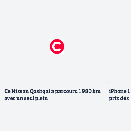
Ce Nissan Qashqai a parcouru 1 980 km
iPhone 1
avec un seul plein
prix dès 